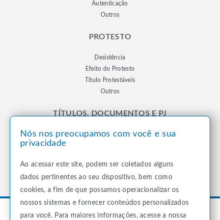
Autenticação
Outros
PROTESTO
Desistência
Efeito do Protesto
Título Protestáveis
Outros
TÍTULOS, DOCUMENTOS E PJ
Nós nos preocupamos com você e sua
Registro de Títulos e Documentos
privacidade
Registro de Pessoas Jurídicas
Notificação
Ao acessar este site, podem ser coletados alguns
Outros
dados pertinentes ao seu dispositivo, bem como
cookies, a fim de que possamos operacionalizar os
nossos sistemas e fornecer conteúdos personalizados
para você. Para maiores informações, acesse a nossa
Todos os direitos reservados
Cartório Michels Itupiranga
© 2023