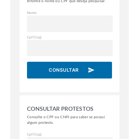
Informe o nome ou CPF que deseja pesquisar.
Nome:
Cpf/Cnpj:
send
CONSULTAR
CONSULTAR PROTESTOS
Consulte o CPF ou CNPJ para saber se possui
algum protesto.
Cpf/Cnpj: