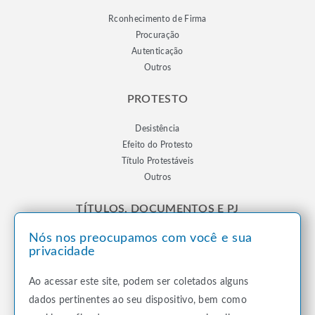
Rconhecimento de Firma
Procuração
Autenticação
Outros
PROTESTO
Desistência
Efeito do Protesto
Título Protestáveis
Outros
TÍTULOS, DOCUMENTOS E PJ
Nós nos preocupamos com você e sua
Registro de Títulos e Documentos
privacidade
Registro de Pessoas Jurídicas
Notificação
Ao acessar este site, podem ser coletados alguns
Outros
dados pertinentes ao seu dispositivo, bem como