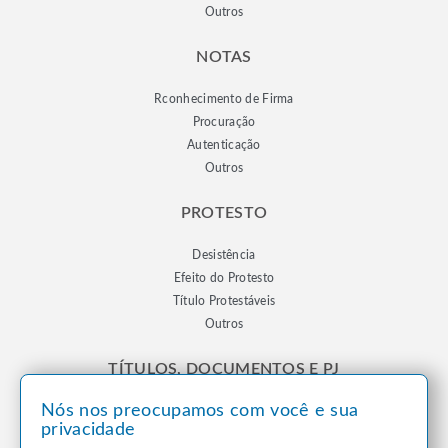
Outros
NOTAS
Rconhecimento de Firma
Procuração
Autenticação
Outros
PROTESTO
Desistência
Efeito do Protesto
Título Protestáveis
Outros
TÍTULOS, DOCUMENTOS E PJ
Nós nos preocupamos com você e sua
Registro de Títulos e Documentos
privacidade
Registro de Pessoas Jurídicas