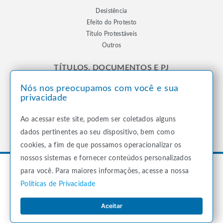
Desistência
Efeito do Protesto
Título Protestáveis
Outros
TÍTULOS, DOCUMENTOS E PJ
Nós nos preocupamos com você e sua
Registro de Títulos e Documentos
privacidade
Registro de Pessoas Jurídicas
Notificação
Ao acessar este site, podem ser coletados alguns
Outros
dados pertinentes ao seu dispositivo, bem como
cookies, a fim de que possamos operacionalizar os
nossos sistemas e fornecer conteúdos personalizados
para você. Para maiores informações, acesse a nossa
Todos os direitos reservados
Cartório Michels Itupiranga
© 2023
Políticas de Privacidade
Aceitar
Desenvolvido por: