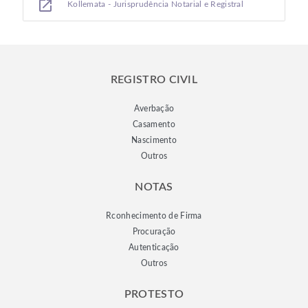
open_in_new
Kollemata - Jurisprudência Notarial e Registral
REGISTRO CIVIL
Averbação
Casamento
Nascimento
Outros
NOTAS
Rconhecimento de Firma
Procuração
Autenticação
Outros
PROTESTO