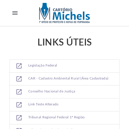
menu
LINKS ÚTEIS
open_in_new
Legislação Federal
open_in_new
CAR - Cadastro Ambiental Rural (Área Cadastrada)
open_in_new
Conselho Nacional de Justiça
open_in_new
Link Teste Alterado
open_in_new
Tribunal Regional Federal 1ª Região