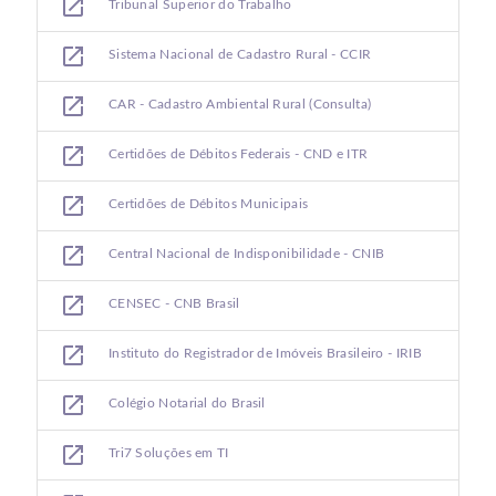
open_in_new
Tribunal Superior do Trabalho
open_in_new
Sistema Nacional de Cadastro Rural - CCIR
open_in_new
CAR - Cadastro Ambiental Rural (Consulta)
open_in_new
Certidões de Débitos Federais - CND e ITR
open_in_new
Certidões de Débitos Municipais
open_in_new
Central Nacional de Indisponibilidade - CNIB
open_in_new
CENSEC - CNB Brasil
open_in_new
Instituto do Registrador de Imóveis Brasileiro - IRIB
open_in_new
Colégio Notarial do Brasil
open_in_new
Tri7 Soluções em TI