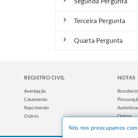
chevron_right
Segunda Pergunta
chevron_right
Terceira Pergunta
chevron_right
Quarta Pergunta
REGISTRO CIVIL
NOTAS
Averbação
Rconheci
Casamento
Procuraç
Nascimento
Autentica
Outros
Outros
Nós nos preocupamos com 